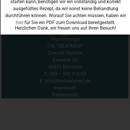
starten kann, benötigen wir ein vollständig und korrekt
ausgefülltes Rezept, da wir sonst keine Behandlung
durchführen können. Worauf Sie achten müssen, haben wir
hier
für Sie ein PDF zum Download bereitgestellt.
Herzlichen Dank, wir freuen uns auf Ihren Besuch!
Physiotherapy
THE TREATMENT
Dominik Poethen
Kaiserstr. 26
80801
München
T:
089 – 540 418 63
E:
info@the-treatment.de
Impressum
Datenschutz