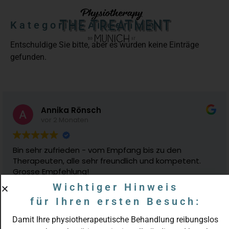
Kategorie: Allgemein
Entschuldige Sie bitte, aber es wurden keine Einträge
gefunden.
Annika Rönsch
vor 2 Monaten
Bin sehr zufrieden - vom Empfang bis zu den
Therapeuten, alle sehr freundlich und kompetent.
Grosse Empfehlung!
Wichtiger Hinweis
für Ihren ersten Besuch:
Damit Ihre physiotherapeutische Behandlung reibungslos