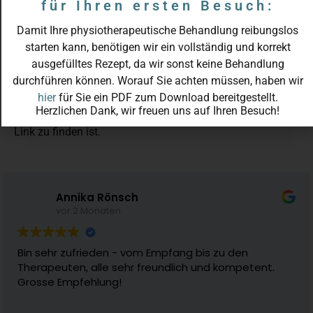
für Ihren ersten Besuch:
Unter dieser Adresse gibt es leider keine Seite auf unserer
Damit Ihre physiotherapeutische Behandlung reibungslos
Website. Wir bitten um Entschuldigung.
starten kann, benötigen wir ein vollständig und korrekt
ausgefülltes Rezept, da wir sonst keine Behandlung
Falls Sie einen Link im Internet angeklickt haben, so
durchführen können. Worauf Sie achten müssen, haben wir
wurde die entsprechende Seite möglicherweise entfernt. In
hier
für Sie ein PDF zum Download bereitgestellt.
diesem Fall würden wir uns sehr freuen, wenn Sie uns
Herzlichen Dank, wir freuen uns auf Ihren Besuch!
mitteilen könnten, auf welcher Website der fehlerhafte
Link zu finden ist.
Annika Rönsch
vor 2 Monaten
Bin sehr zufrieden - vom Empfang bis zu den
Therapeuten, alle sehr freundlich und kompetent.
Grosse Empfehlung!